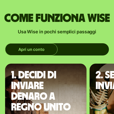
Come funziona Wise
Usa Wise in pochi semplici passaggi
Apri un conto
1. Decidi di
2. S
inviare
inv
denaro a
Regno Unito