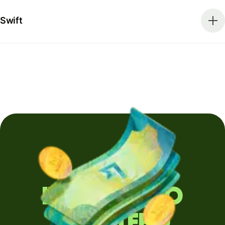
Swift
Invii denaro
all'estero