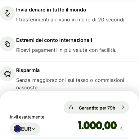
Invia denaro in tutto il mondo
I trasferimenti arrivano in meno di 20 secondi.
Estremi del conto internazionali
Ricevi pagamenti in più valute con facilità.
Risparmia
Senza maggiorazioni sul tasso o commissioni
nascoste.
Garantito per 79h
1 EUR = 1,
Garantito per 79h
Invii esattamente
,00
EUR