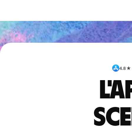
4.8 ★
L'
sce