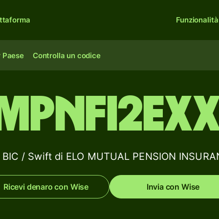
ttaforma
Funzionalità
r Paese
Controlla un codice
MPNFI2EX
ce BIC / Swift di ELO MUTUAL PENSION INS
Ricevi denaro con Wise
Invia con Wise