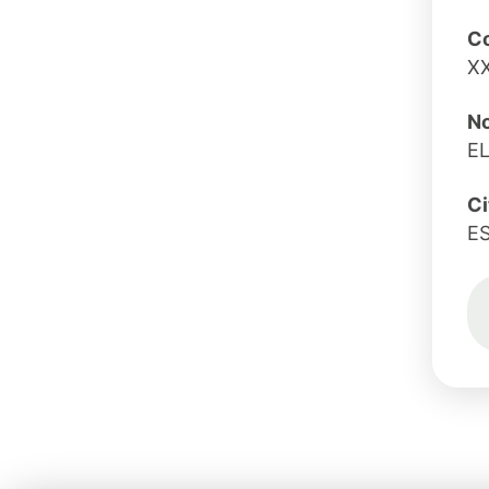
Co
X
No
E
Ci
E