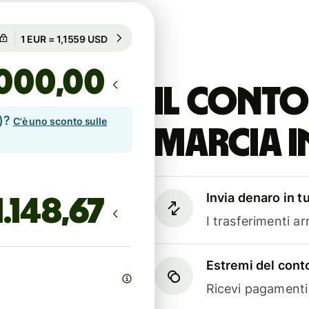
Garantito per 49h
1 EUR = 1,1559 USD
Garantito per 49h
,00
Il conto
e)?
C'è uno sconto sulle
marcia i
Invia denaro in t
I trasferimenti a
Estremi del conto
Ricevi pagamenti i