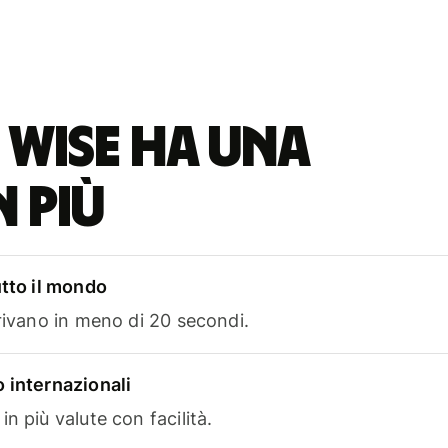
 Wise ha una
n più
utto il mondo
rrivano in meno di 20 secondi.
 internazionali
n più valute con facilità.