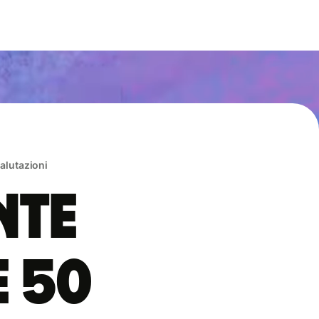
valutazioni
nte
e 50