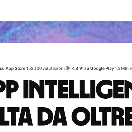
 su App Store
152.100 valutazioni
4.8 ★ su Google Play
1,3 Mln 
app intellige
lta da oltr