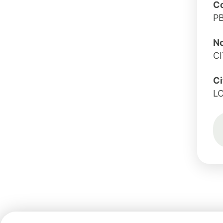
Co
P
No
CI
Ci
L