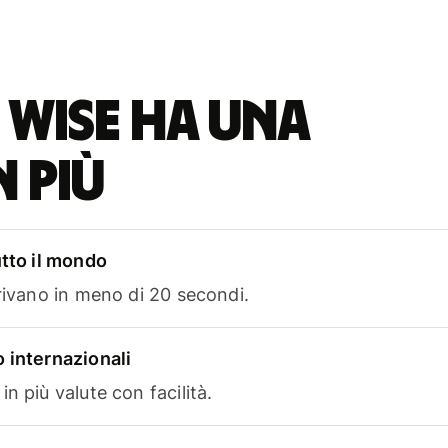
 Wise ha una
n più
utto il mondo
rrivano in meno di 20 secondi.
 internazionali
n più valute con facilità.