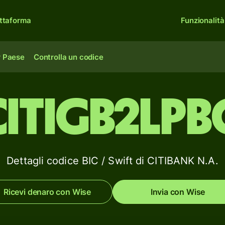
ttaforma
Funzionalità
r Paese
Controlla un codice
CITIGB2LPB
Dettagli codice BIC / Swift di CITIBANK N.A.
Ricevi denaro con Wise
Invia con Wise