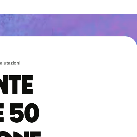
valutazioni
nte
e 50