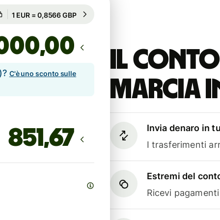
Garantito per 72h
1 EUR = 0,8566 GBP
Garantito per 72h
,00
Il conto
e)?
C'è uno sconto sulle
marcia i
Invia denaro in t
I trasferimenti a
Estremi del conto
Ricevi pagamenti i