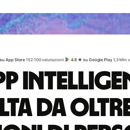
 su App Store
152.100 valutazioni
4.8 ★ su Google Play
1,3 Mln 
app intellige
lta da oltr