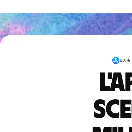
4.8 ★
L'
sce