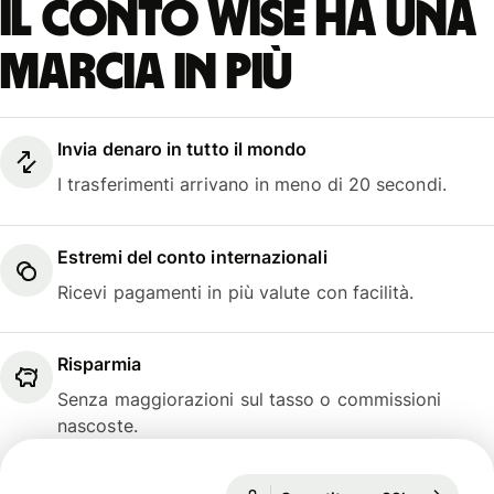
Il conto Wise ha una
marcia in più
Invia denaro in tutto il mondo
I trasferimenti arrivano in meno di 20 secondi.
Estremi del conto internazionali
Ricevi pagamenti in più valute con facilità.
Risparmia
Senza maggiorazioni sul tasso o commissioni
nascoste.
1 EUR = 1,1559 USD
Garantito per 89h
1 EUR = 1,