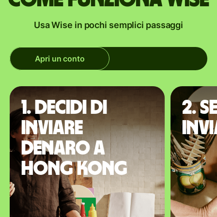
Usa Wise in pochi semplici passaggi
Apri un conto
1. Decidi di
2. S
inviare
inv
denaro a
Hong Kong