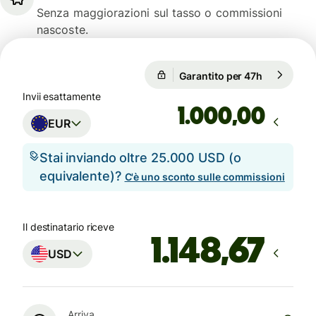
Senza maggiorazioni sul tasso o commissioni
nascoste.
Garantito per 47h
1 EUR = 1,
1 EUR = 1,1559 USD
Invii esattamente
,00
EUR
Stai inviando oltre 25.000 USD (o
equivalente)?
C'è uno sconto sulle commissioni
Il destinatario riceve
USD
Arriva