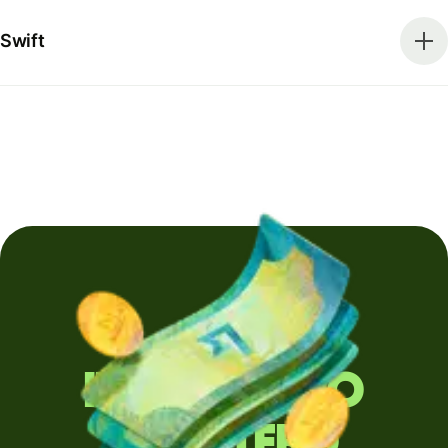
Swift
Invii denaro
all'estero