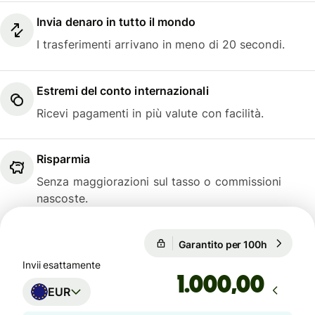
Invia denaro in tutto il mondo
I trasferimenti arrivano in meno di 20 secondi.
Estremi del conto internazionali
Ricevi pagamenti in più valute con facilità.
Risparmia
Senza maggiorazioni sul tasso o commissioni
nascoste.
Garantito per 100h
1 EUR = 1
Garantito per 100h
Invii esattamente
,00
EUR