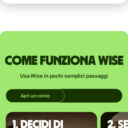
Come funziona Wise
Usa Wise in pochi semplici passaggi
Apri un conto
1. Decidi di
2. S