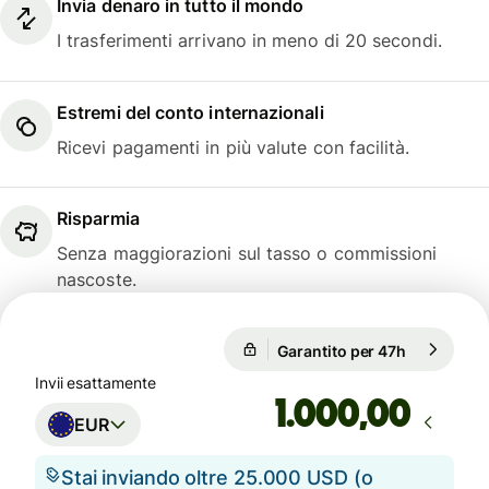
Invia denaro in tutto il mondo
I trasferimenti arrivano in meno di 20 secondi.
Estremi del conto internazionali
Ricevi pagamenti in più valute con facilità.
Risparmia
Senza maggiorazioni sul tasso o commissioni
nascoste.
Garantito per 47h
1 EUR = 1,
Garantito per 47h
Invii esattamente
,00
EUR
Stai inviando oltre 25.000 USD (o