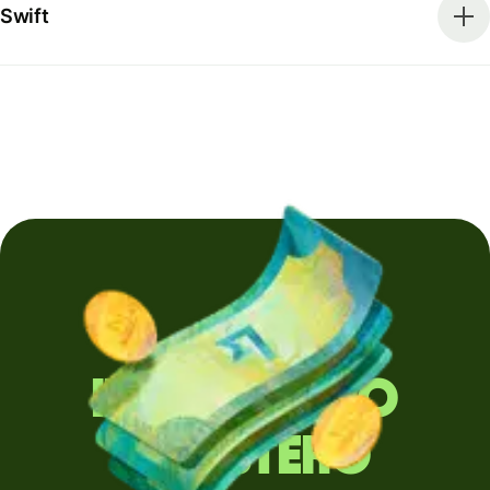
Swift
Invii denaro
all'estero