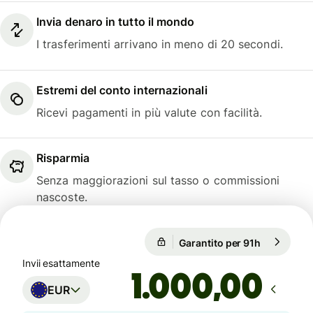
Invia denaro in tutto il mondo
I trasferimenti arrivano in meno di 20 secondi.
Estremi del conto internazionali
Ricevi pagamenti in più valute con facilità.
Risparmia
Senza maggiorazioni sul tasso o commissioni
nascoste.
Garantito per 91h
1 EUR = 1,
Garantito per 91h
Invii esattamente
,00
EUR