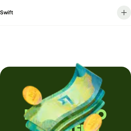
Swift
Invii denaro
all'estero