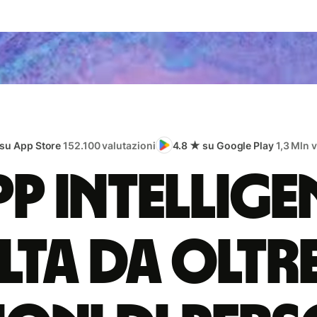
 su App Store
152.100 valutazioni
4.8 ★ su Google Play
1,3 Mln 
app intellige
lta da oltr