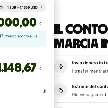
Garantito per 51h
1 EUR = 1,1559 USD
Garantito per 51h
,00
Il conto
e)?
C'è uno sconto sulle
marcia i
Invia denaro in t
I trasferimenti a
Estremi del conto
Ricevi pagamenti i