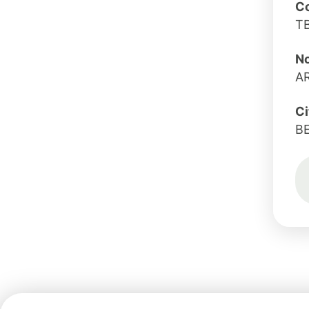
Co
T
No
A
Ci
B