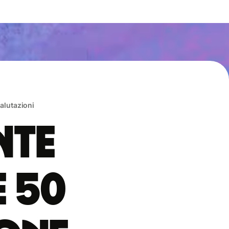
valutazioni
nte
e 50