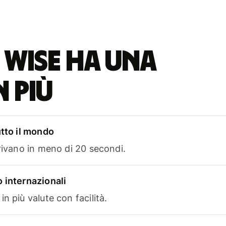
 Wise ha una
n più
utto il mondo
rrivano in meno di 20 secondi.
 internazionali
n più valute con facilità.