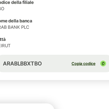
dice della filiale
BO
me della banca
RAB BANK PLC
ttà
EIRUT
ARABLBBXTBO
Copia codice