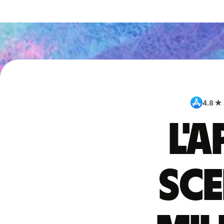
4.8 ★
L'
sce