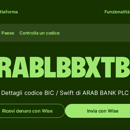
ttaforma
Funzionalità
r Paese
Controlla un codice
RABLBBXT
Dettagli codice BIC / Swift di ARAB BANK PLC
Ricevi denaro con Wise
Invia con Wise