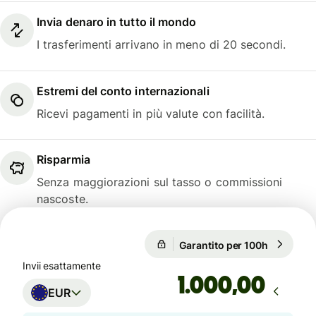
Invia denaro in tutto il mondo
I trasferimenti arrivano in meno di 20 secondi.
Estremi del conto internazionali
Ricevi pagamenti in più valute con facilità.
Risparmia
Senza maggiorazioni sul tasso o commissioni
nascoste.
Garantito per 100h
1 EUR = 1
Garantito per 100h
Invii esattamente
,00
EUR