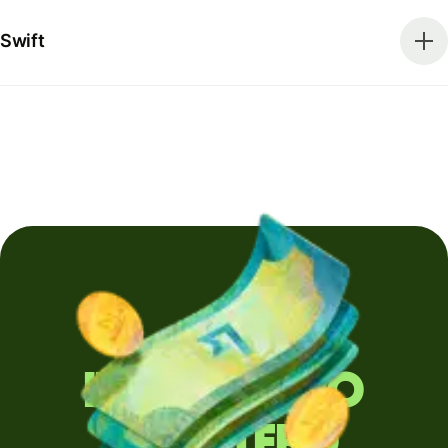
Swift
Invii denaro
all'estero