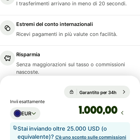
I trasferimenti arrivano in meno di 20 secondi.
Estremi del conto internazionali
Ricevi pagamenti in più valute con facilità.
Risparmia
Senza maggiorazioni sul tasso o commissioni
nascoste.
Garantito per 34h
1 EUR = 1,
Garantito per 34h
Invii esattamente
,00
EUR
Stai inviando oltre 25.000 USD (o
equivalente)?
C'è uno sconto sulle commissioni