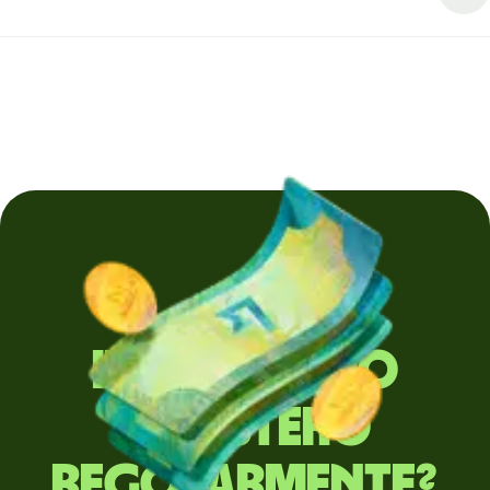
Invii denaro
all'estero
regolarmente?