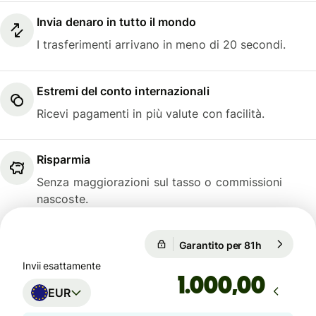
Invia denaro in tutto il mondo
I trasferimenti arrivano in meno di 20 secondi.
Estremi del conto internazionali
Ricevi pagamenti in più valute con facilità.
Risparmia
Senza maggiorazioni sul tasso o commissioni
nascoste.
Garantito per 81h
1 EUR = 1,
Garantito per 81h
Invii esattamente
,00
EUR