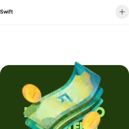
Swift
Invii denaro
all'estero