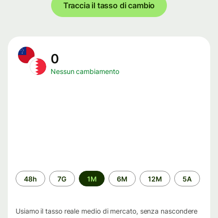
Traccia il tasso di cambio
0
Nessun cambiamento
Periodo
48h
7G
1M
6M
12M
5A
di
tempo
Usiamo il tasso reale medio di mercato, senza nascondere