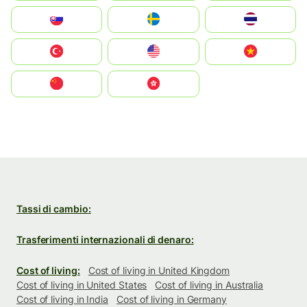
Slovensko
Ruoŧŧa
ไทย
Türkiye
United States
Vietnam
中国
中國香港特別行政區
Tassi di cambio:
Trasferimenti internazionali di denaro:
Cost of living:
Cost of living in United Kingdom
Cost of living in United States
Cost of living in Australia
Cost of living in India
Cost of living in Germany