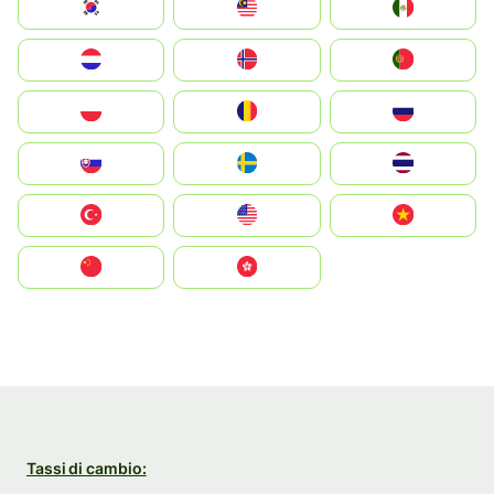
South Korea
Malay
Mexico
Nederland
Norge
Portugal
Polska
România
Россия
Slovensko
Ruoŧŧa
ไทย
Türkiye
United States
Vietnam
中国
中國香港特別行政區
Tassi di cambio: