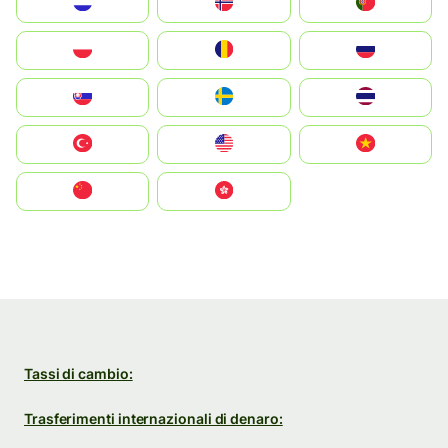
Nederland
Norge
Portugal
Polska
România
Россия
Slovensko
Ruoŧŧa
ไทย
Türkiye
United States
Vietnam
中国
中國香港特別行政區
Tassi di cambio:
Trasferimenti internazionali di denaro: