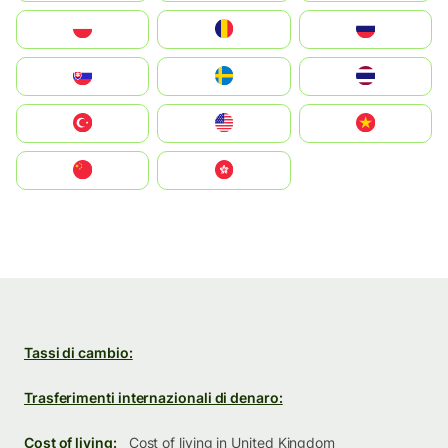
Polska
România
Россия
Slovensko
Ruoŧŧa
ไทย
Türkiye
United States
Vietnam
中国
中國香港特別行政區
Tassi di cambio:
Trasferimenti internazionali di denaro:
Cost of living:
Cost of living in United Kingdom