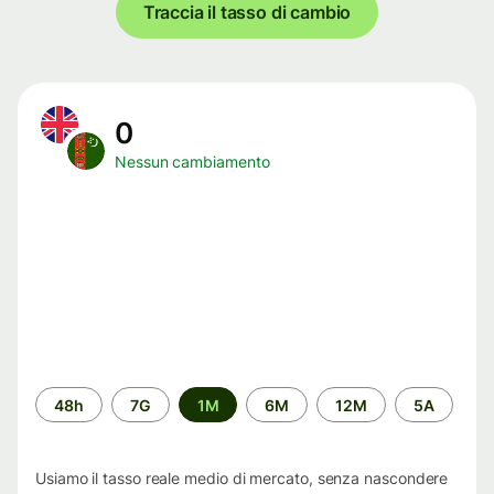
Traccia il tasso di cambio
0
Nessun cambiamento
Periodo
48h
7G
1M
6M
12M
5A
di
tempo
Usiamo il tasso reale medio di mercato, senza nascondere