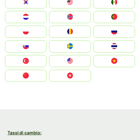
South Korea
Malay
Mexico
Nederland
Norge
Portugal
Polska
România
Россия
Slovensko
Ruoŧŧa
ไทย
Türkiye
United States
Vietnam
中国
中國香港特別行政區
Tassi di cambio: