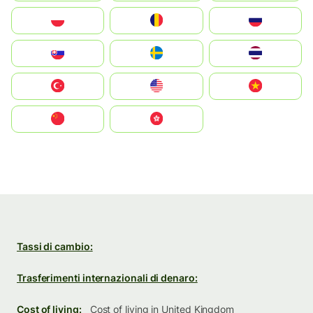
Polska
România
Россия
Slovensko
Ruoŧŧa
ไทย
Türkiye
United States
Vietnam
中国
中國香港特別行政區
Tassi di cambio:
Trasferimenti internazionali di denaro:
Cost of living:
Cost of living in United Kingdom