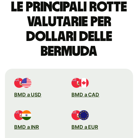
Le principali rotte
valutarie per
dollari delle
Bermuda
BMD a USD
BMD a CAD
BMD a INR
BMD a EUR