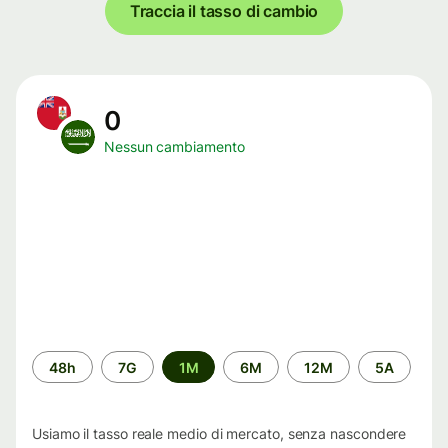
Traccia il tasso di cambio
0
Nessun cambiamento
Periodo
48h
7G
1M
6M
12M
5A
di
tempo
Usiamo il tasso reale medio di mercato, senza nascondere