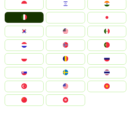
Indonesia
Israel
India
Italia
JA
Japan
South Korea
Malay
Mexico
Nederland
Norge
Portugal
Polska
România
Россия
Slovensko
Ruoŧŧa
ไทย
Türkiye
United States
Vietnam
中国
中國香港特別行政區