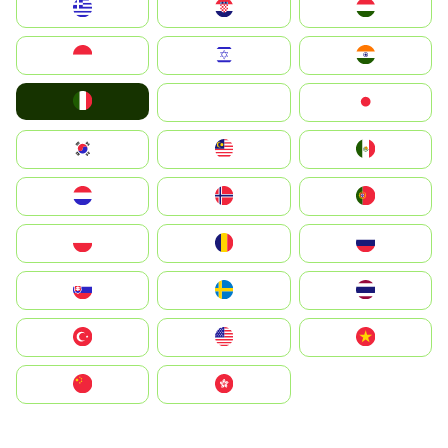
Greece
Hrvatska
Magyarország
Indonesia
Israel
India
Italia
JA
Japan
South Korea
Malay
Mexico
Nederland
Norge
Portugal
Polska
România
Россия
Slovensko
Ruoŧŧa
ไทย
Türkiye
United States
Vietnam
中国
中國香港特別行政區