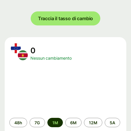
Traccia il tasso di cambio
0
Nessun cambiamento
Periodo
48h
7G
1M
6M
12M
5A
di