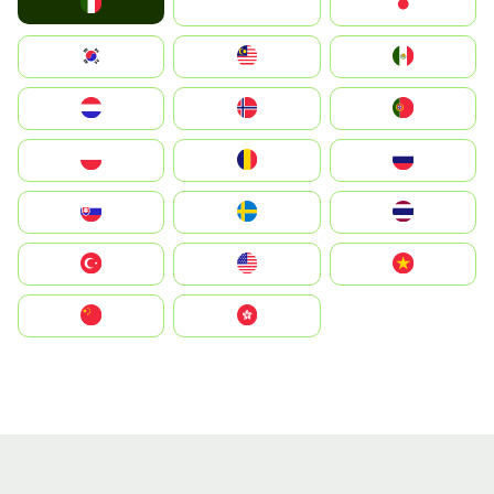
Italia
JA
Japan
South Korea
Malay
Mexico
Nederland
Norge
Portugal
Polska
România
Россия
Slovensko
Ruoŧŧa
ไทย
Türkiye
United States
Vietnam
中国
中國香港特別行政區