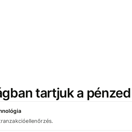
ágban tartjuk a pénzed
chnológia
tranzakcióellenőrzés.