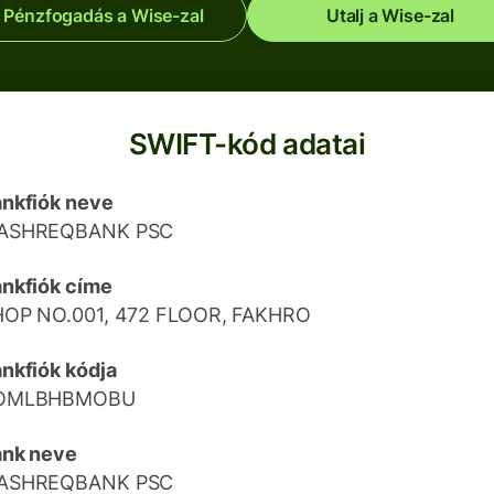
Pénzfogadás a Wise-zal
Utalj a Wise-zal
SWIFT-kód adatai
nkfiók neve
ASHREQBANK PSC
nkfiók címe
HOP NO.001, 472 FLOOR, FAKHRO
nkfiók kódja
OMLBHBMOBU
ank neve
ASHREQBANK PSC