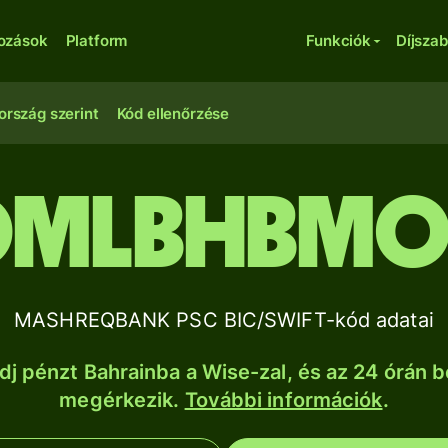
kozások
Platform
Funkciók
Díjsza
ország szerint
Kód ellenőrzése
OMLBHBMO
MASHREQBANK PSC BIC/SWIFT-kód adatai
dj pénzt Bahrainba a Wise-zal, és az 24 órán b
megérkezik.
További információk
.