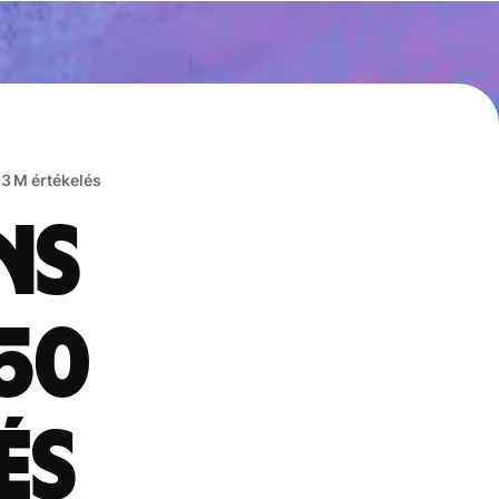
,3 M értékelés
ns
50
és