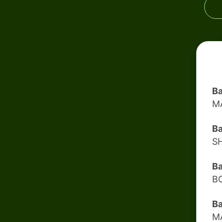
Ba
M
Ba
S
Ba
B
B
M