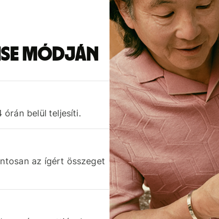
Wise módján
rán belül teljesíti.
ntosan az ígért összeget