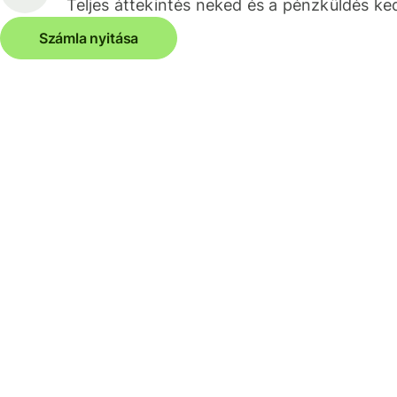
Teljes áttekintés neked és a pénzküldés k
Számla nyitása