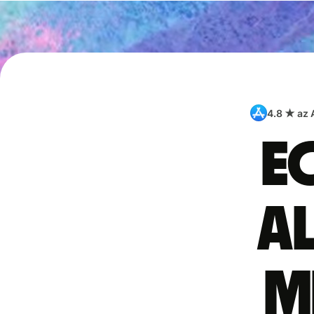
4.8 ★ az
E
a
m