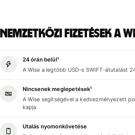
Nemzetközi fizetések a 
24 órán belül¹
A Wise a legtöbb USD-s SWIFT-átutalást 24 ó
Nincsenek meglepetések¹
A Wise segítségével a kedvezményezett po
kapja.
Utalás nyomonkövetése