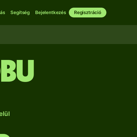
bás
Segítség
Bejelentkezés
Regisztráció
BU
elül