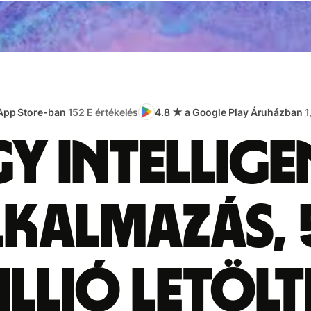
 App Store-ban
152 E értékelés
4.8 ★ a Google Play Áruházban
1
gy intellige
lkalmazás, 
illió letölt