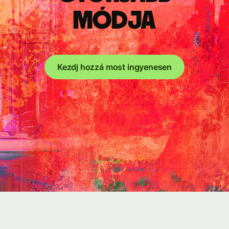
módja
Kezdj hozzá most ingyenesen