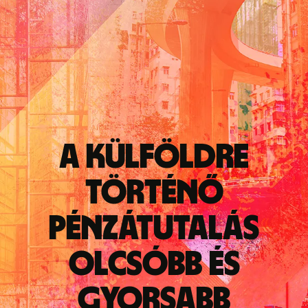
A külföldre
történő
pénzátutalás
olcsóbb és
gyorsabb