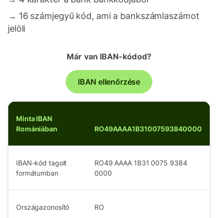
→
16 számjegyű kód, ami a bankszámlaszámot
jelöli
Már van IBAN-kódod?
IBAN ellenőrzése
Minta IBAN
Romániában
RO49AAAA1B31007593840000
IBAN-kód tagolt
RO49 AAAA 1B31 0075 9384
formátumban
0000
Országazonosító
RO