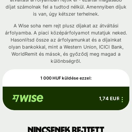
díjat számolnak fel a tudtod nélkül. Amennyiben díjuk
is van, úgy kétszer terhelnek.
A Wise soha nem rejt plusz díjakat az átváltási
árfolyamba. A piaci középárfolyamot mutatjuk neked.
Hasonlítsd össze az árfolyamunkat és a díjainkat
olyan bankokkal, mint a Western Union, ICICI Bank,
WorldRemit és mások, és győződj meg magad a
különbségről.
1 000 HUF küldése ezzel:
1,74 EUR
Nincsenek rejtett