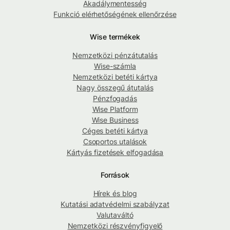
Akadálymentesség
Funkció elérhetőségének ellenőrzése
Wise termékek
Nemzetközi pénzátutalás
Wise-számla
Nemzetközi betéti kártya
Nagy összegű átutalás
Pénzfogadás
Wise Platform
Wise Business
Céges betéti kártya
Csoportos utalások
Kártyás fizetések elfogadása
Források
Hírek és blog
Kutatási adatvédelmi szabályzat
Valutaváltó
Nemzetközi részvényfigyelő