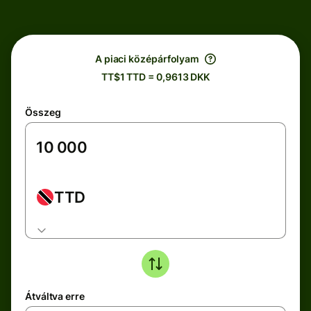
A piaci középárfolyam
TT$1 TTD = 0,9613 DKK
Összeg
TTD
Átváltva erre