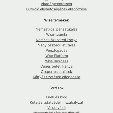
Akadálymentesség
Funkció elérhetőségének ellenőrzése
Wise termékek
Nemzetközi pénzátutalás
Wise-számla
Nemzetközi betéti kártya
Nagy összegű átutalás
Pénzfogadás
Wise Platform
Wise Business
Céges betéti kártya
Csoportos utalások
Kártyás fizetések elfogadása
Források
Hírek és blog
Kutatási adatvédelmi szabályzat
Valutaváltó
Nemzetközi részvényfigyelő