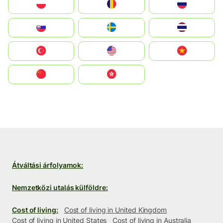
Polska
România
Россия
Slovensko
Ruoŧŧa
ไทย
Türkiye
United States
Vietnam
中国
中國香港特別行政區
Átváltási árfolyamok:
Nemzetközi utalás külföldre:
Cost of living:
Cost of living in United Kingdom
Cost of living in United States
Cost of living in Australia