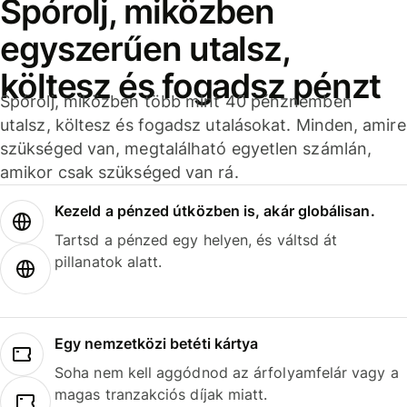
Spórolj, miközben
egyszerűen utalsz,
költesz és fogadsz pénzt
Spórolj, miközben több mint 40 pénznemben
utalsz, költesz és fogadsz utalásokat. Minden, amire
szükséged van, megtalálható egyetlen számlán,
amikor csak szükséged van rá.
Kezeld a pénzed útközben is, akár globálisan.
Tartsd a pénzed egy helyen, és váltsd át
pillanatok alatt.
Egy nemzetközi betéti kártya
Soha nem kell aggódnod az árfolyamfelár vagy a
magas tranzakciós díjak miatt.