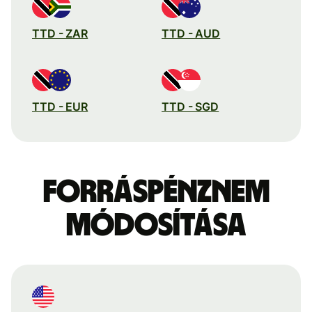
TTD - ZAR
TTD - AUD
TTD - EUR
TTD - SGD
Forráspénznem
módosítása