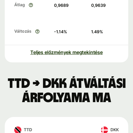
Átlag
0,9689
0,9639
Változás
-1.14
%
1.49
%
Teljes előzmények megtekintése
TTD → DKK átváltási
árfolyama ma
TTD
DKK