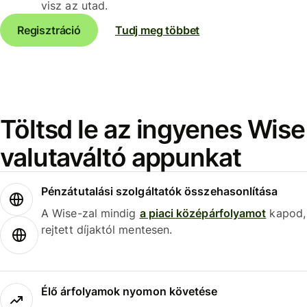
visz az utad.
Regisztráció
Tudj meg többet
Töltsd le az ingyenes Wise
valutaváltó appunkat
Pénzátutalási szolgáltatók összehasonlítása
A Wise-zal mindig
a piaci középárfolyamot
kapod,
rejtett díjaktól mentesen.
Élő árfolyamok nyomon követése