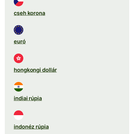
cseh korona
euró
hongkongi dollár
indiai rúpia
indonéz rúpia