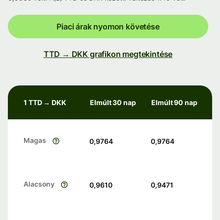
Piaci árak nyomon követése
TTD → DKK grafikon megtekintése
1 TTD → DKK
Elmúlt 30 nap
Elmúlt 90 nap
Magas
0,9764
0,9764
Alacsony
0,9610
0,9471