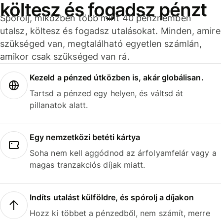
költesz és fogadsz pénzt
Spórolj, miközben több mint 40 pénznemben
utalsz, költesz és fogadsz utalásokat. Minden, amire
szükséged van, megtalálható egyetlen számlán,
amikor csak szükséged van rá.
Kezeld a pénzed útközben is, akár globálisan.
Tartsd a pénzed egy helyen, és váltsd át
pillanatok alatt.
Egy nemzetközi betéti kártya
Soha nem kell aggódnod az árfolyamfelár vagy a
magas tranzakciós díjak miatt.
Indíts utalást külföldre, és spórolj a díjakon
Hozz ki többet a pénzedből, nem számít, merre