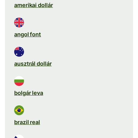
amerikai dollár
angol font
ausztrál dollár
bolgár leva
brazil real