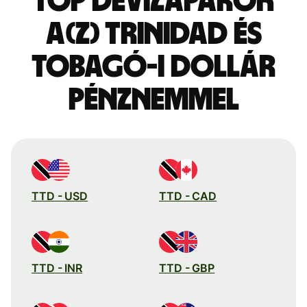
Top devizapárok
a(z) Trinidad és
Tobagó-i dollár
pénznemmel
TTD - USD
TTD - CAD
TTD - INR
TTD - GBP