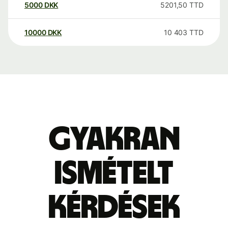
5000
DKK
5201,50
TTD
10000
DKK
10 403
TTD
Gyakran
ismételt
kérdések