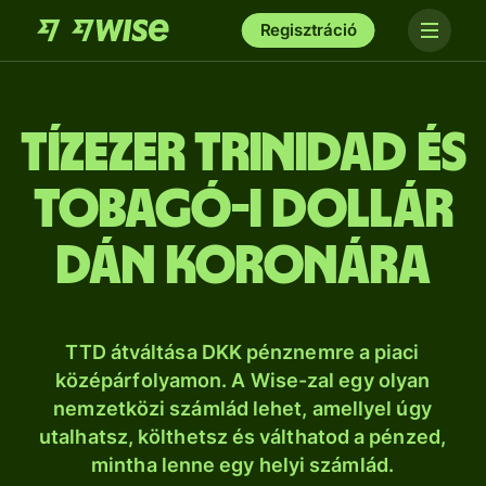
Regisztráció
tíz­ezer Trinidad és
Tobagó-i dollár
dán koronára
TTD átváltása DKK pénznemre a piaci
középárfolyamon. A Wise-zal egy olyan
nemzetközi számlád lehet, amellyel úgy
utalhatsz, költhetsz és válthatod a pénzed,
mintha lenne egy helyi számlád.