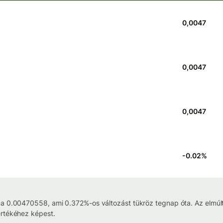
0,0047
0,0047
0,0047
-0.02
%
a 0.00470558, ami 0.372%-os változást tükröz tegnap óta. Az elmúlt 
értékéhez képest.