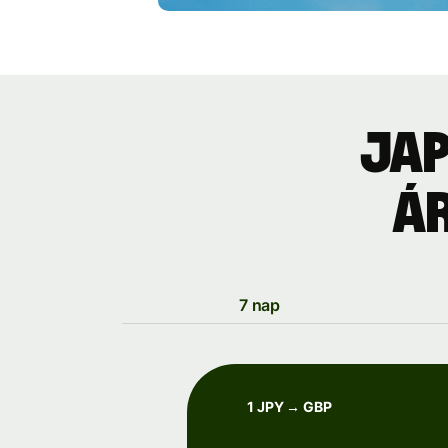
Jap
á
7 nap
1 JPY → GBP