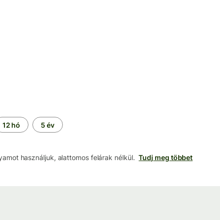
12 hó
5 év
lyamot használjuk, alattomos felárak nélkül.
Tudj meg többet