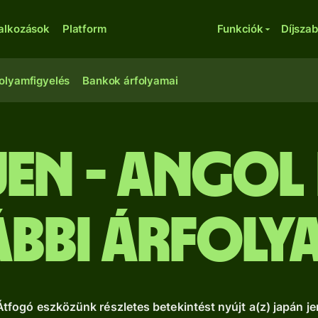
lalkozások
Platform
Funkciók
Díjsza
olyamfigyelés
Bankok árfolyamai
jen - angol
bbi árfol
fogó eszközünk részletes betekintést nyújt a(z) japán je