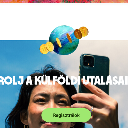
rolj a külföldi utalása
Regisztrálok