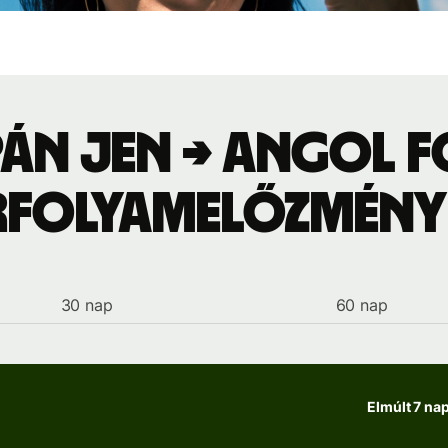
án jen → angol 
rfolyamelőzmény
30 nap
60 nap
Elmúlt 7 na