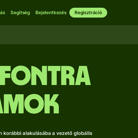
bás
Segítség
Bejelentkezés
Regisztráció
 fontra
yamok
n korábbi alakulásába a vezető globális