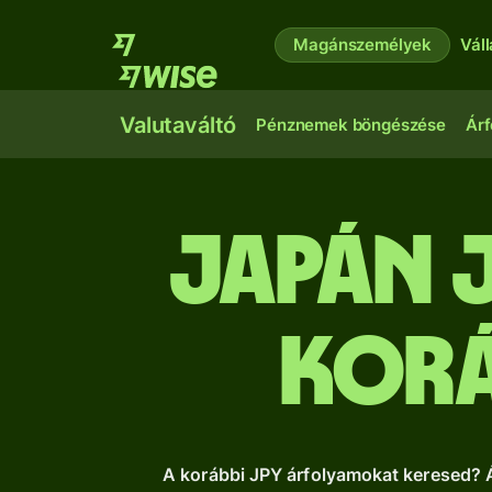
Magánszemélyek
Vál
Valutaváltó
Pénznemek böngészése
Árf
japán 
Korá
A korábbi JPY árfolyamokat keresed? Át