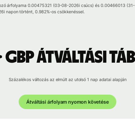
atkozó árfolyama 0.00475321 (03-08-2026i csúcs) és 0.00466013 (31-
i napon történt, 0.982%-os csökkenéssel.
> GBP átváltási tá
Százalékos változás az elmúlt az utolsó 1 nap adatai alapján
Átváltási árfolyam nyomon követése