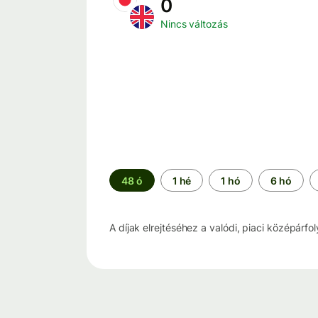
0
Nincs változás
Időszak
48 ó
1 hé
1 hó
6 hó
A díjak elrejtéséhez a valódi, piaci középárfo