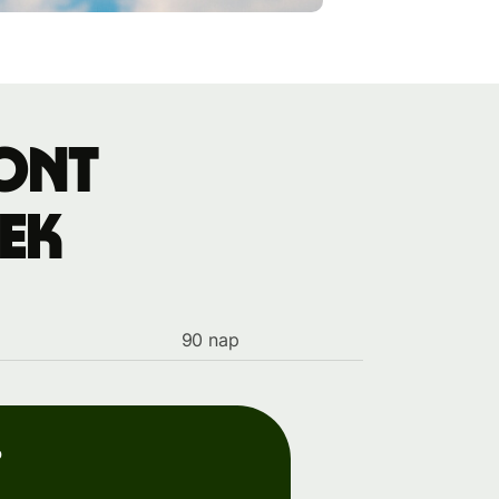
font
ek
90 nap
p