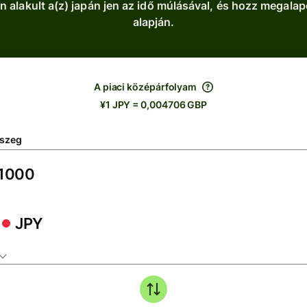
 alakult a(z) japán jen az idő múlásával, és hozz megala
alapján.
A piaci középárfolyam
¥1 JPY = 0,004706 GBP
szeg
JPY