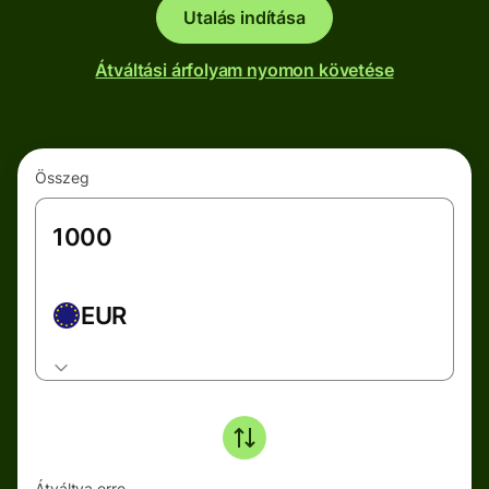
Utalás indítása
Átváltási árfolyam nyomon követése
Összeg
EUR
Átváltva erre