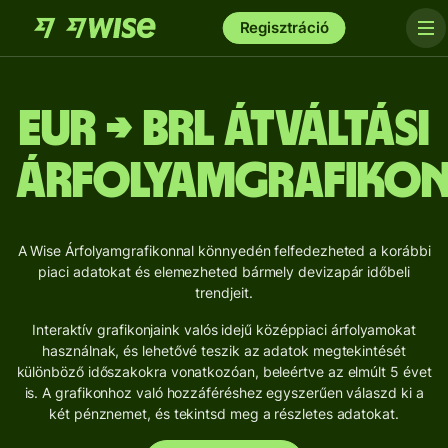
Regisztráció
EUR → BRL Átváltási
árfolyamgrafiko
A Wise Árfolyamgrafikonnal könnyedén felfedezheted a korábbi
piaci adatokat és elemezheted bármely devizapár időbeli
trendjeit.
Interaktív grafikonjaink valós idejű középpiaci árfolyamokat
használnak, és lehetővé teszik az adatok megtekintését
különböző időszakokra vonatkozóan, beleértve az elmúlt 5 évet
is. A grafikonhoz való hozzáféréshez egyszerűen válaszd ki a
két pénznemet, és tekintsd meg a részletes adatokat.