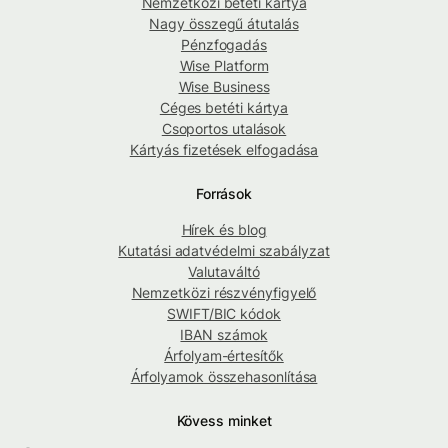
Nemzetközi betéti kártya
Nagy összegű átutalás
Pénzfogadás
Wise Platform
Wise Business
Céges betéti kártya
Csoportos utalások
Kártyás fizetések elfogadása
Források
Hírek és blog
Kutatási adatvédelmi szabályzat
Valutaváltó
Nemzetközi részvényfigyelő
SWIFT/BIC kódok
IBAN számok
Árfolyam-értesítők
Árfolyamok összehasonlítása
Kövess minket