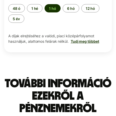
Időszak
48 ó
1 hé
1 hó
6 hó
12 hó
5 év
A díjak elrejtéséhez a valódi, piaci középárfolyamot
használjuk, alattomos felárak nélkül.
Tudj meg többet
További információ
ezekről a
pénznemekről