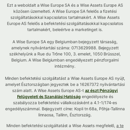
Ezt a weboldalt a Wise Europe SA és a Wise Assets Europe AS
közösen üzemelteti. A Wise Europe SA felelős a fizetési
szolgáltatásokkal kapcsolatos tartalmakért. A Wise Assets
Europe AS felelős a befektetési szolgáltatásokkal kapcsolatos
tartalmakért, beleértve a marketinget is.
A Wise Europe SA egy Belgiumban bejegyzett társaság,
amelynek nyilvántartási száma: 0713629988. Bejegyzett
székhelyünk a Rue du Trône 100, 3. emelet, 1050 Brüsszel,
Belgium. A Wise Belgiumban engedélyezett pénzforgalmi
intézmény.
Minden befektetési szolgáltatást a Wise Assets Europe AS nyújt,
amelyet Észtországban jegyeztek be a 16267372 nyilvántartási
szám alatt. A Wise Assets Europe AS-t
az észt Pénzügyi
Felügyeleti és Szanálási Hatóság
engedélyezte és
szabályozza befektetési vállalkozásként a 4.1-1/174-es
engedélyszámmal. Bejegyzett címe: Kopli tn 68a, Põhja-Tallinna
linnaosa, Tallinn, Észtország.
Minden befektetési szolgáltatást a Wise Assets megfelelő,
a te