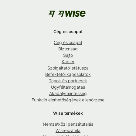
Cég és csapat
Cég és csapat
Biztonság
Sajtó
Karrier
Szolgáltatói státusza
Befektetői kapcsolatok
Tagok és partnerek
Ügyféltámogatás
Akadálymentesség
Funkció elérhetőségének ellenőrzése
Wise termékek
Nemzetközi pénzátutalás
Wise-számla