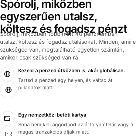
Spórolj, miközben
egyszerűen utalsz,
költesz és fogadsz pénzt
Spórolj, miközben több mint 40 pénznemben
utalsz, költesz és fogadsz utalásokat. Minden, amire
szükséged van, megtalálható egyetlen számlán,
amikor csak szükséged van rá.
Kezeld a pénzed útközben is, akár globálisan.
Tartsd a pénzed egy helyen, és váltsd át
pillanatok alatt.
Egy nemzetközi betéti kártya
Soha nem kell aggódnod az árfolyamfelár vagy a
magas tranzakciós díjak miatt.