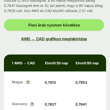
csúcsot 0,7953 összegnél, a 90 napos mélypontot pedig
0,7641 összegnél érte el. Ez azt jelenti, hogy a 90 napos átlag
0,7820 volt. A(z) AWG és CAD közötti változás 2.51 volt.
Piaci árak nyomon követése
AWG → CAD grafikon megtekintése
1 AWG → CAD
Elmúlt 30 nap
Elmúlt 90 nap
Magas
0,7915
0,7953
Alacsony
0,7827
0,7641