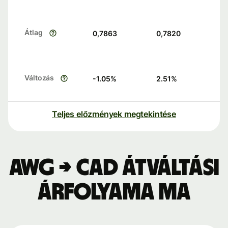
Átlag
0,7863
0,7820
Változás
-1.05
%
2.51
%
Teljes előzmények megtekintése
AWG → CAD átváltási
árfolyama ma