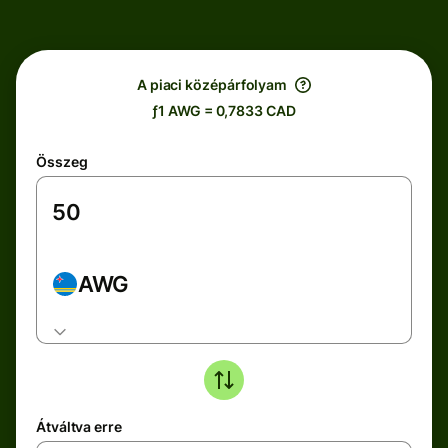
A piaci középárfolyam
ƒ1 AWG = 0,7833 CAD
Összeg
AWG
Átváltva erre