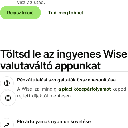
visz az utad.
Regisztráció
Tudj meg többet
Töltsd le az ingyenes Wise
valutaváltó appunkat
Pénzátutalási szolgáltatók összehasonlítása
A Wise-zal mindig
a piaci középárfolyamot
kapod,
rejtett díjaktól mentesen.
Élő árfolyamok nyomon követése