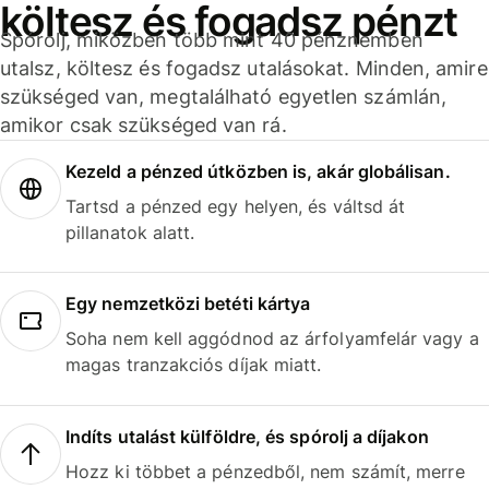
költesz és fogadsz pénzt
Spórolj, miközben több mint 40 pénznemben
utalsz, költesz és fogadsz utalásokat. Minden, amire
szükséged van, megtalálható egyetlen számlán,
amikor csak szükséged van rá.
Kezeld a pénzed útközben is, akár globálisan.
Tartsd a pénzed egy helyen, és váltsd át
pillanatok alatt.
Egy nemzetközi betéti kártya
Soha nem kell aggódnod az árfolyamfelár vagy a
magas tranzakciós díjak miatt.
Indíts utalást külföldre, és spórolj a díjakon
Hozz ki többet a pénzedből, nem számít, merre