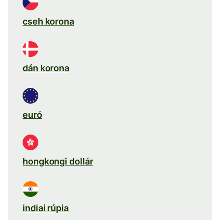
cseh korona
dán korona
euró
hongkongi dollár
indiai rúpia