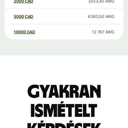
2000
CAD
2553,40
AWG
5000
CAD
6383,50
AWG
10000
CAD
12 767
AWG
Gyakran
ismételt