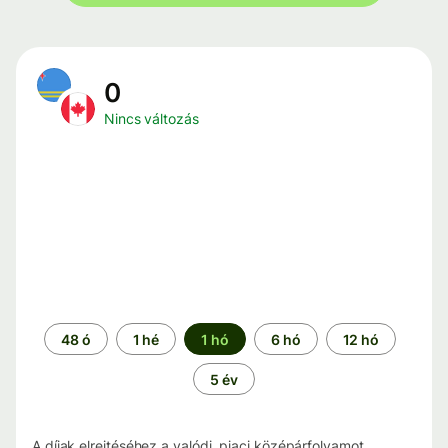
0
Nincs változás
Időszak
48 ó
1 hé
1 hó
6 hó
12 hó
5 év
A díjak elrejtéséhez a valódi, piaci középárfolyamot