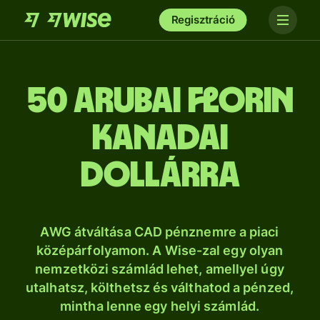
Regisztráció
50 arubai florin
kanadai
dollárra
AWG átváltása CAD pénznemre a piaci
középárfolyamon. A Wise-zal egy olyan
nemzetközi számlád lehet, amellyel úgy
utalhatsz, költhetsz és válthatod a pénzed,
mintha lenne egy helyi számlád.