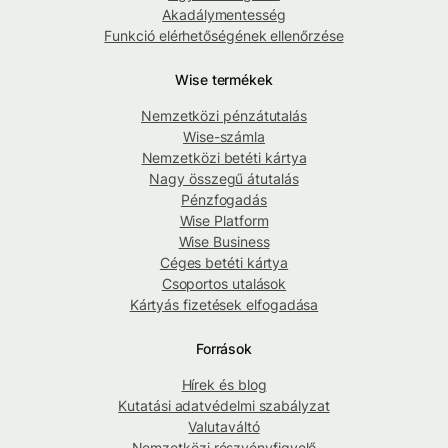
Akadálymentesség
Funkció elérhetőségének ellenőrzése
Wise termékek
Nemzetközi pénzátutalás
Wise-számla
Nemzetközi betéti kártya
Nagy összegű átutalás
Pénzfogadás
Wise Platform
Wise Business
Céges betéti kártya
Csoportos utalások
Kártyás fizetések elfogadása
Források
Hírek és blog
Kutatási adatvédelmi szabályzat
Valutaváltó
Nemzetközi részvényfigyelő