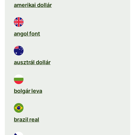
amerikai dollár
angol font
ausztrál dollár
bolgár leva
brazil real