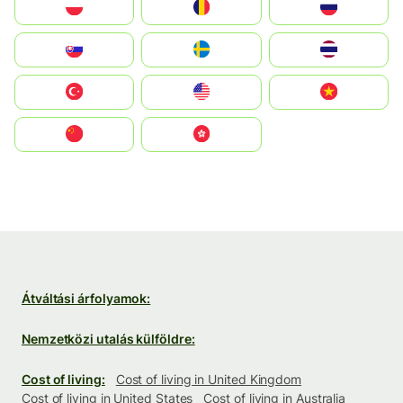
Polska
România
Россия
Slovensko
Ruoŧŧa
ไทย
Türkiye
United States
Vietnam
中国
中國香港特別行政區
Átváltási árfolyamok:
Nemzetközi utalás külföldre:
Cost of living:
Cost of living in United Kingdom
Cost of living in United States
Cost of living in Australia