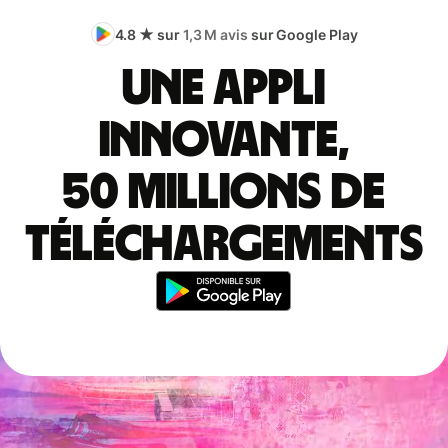
4.8 ★ sur
1,3 M avis
sur Google Play
Une appli
innovante,
50 millions de
téléchargements