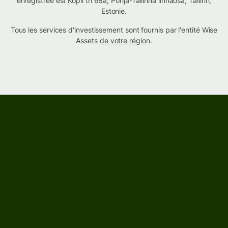
enregistrée est Kopli tn 68a, Põhja-Tallinna linnaosa, Tallinn,
Estonie.
Tous les services d'investissement sont fournis par l'entité Wise
Assets
de votre région
.