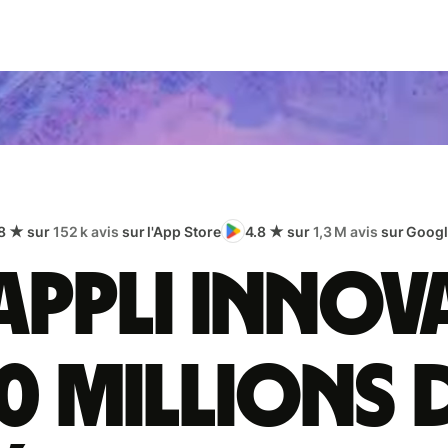
8 ★ sur
152 k avis
sur l'App Store
4.8 ★ sur
1,3 M avis
sur Googl
appli innov
0 millions 