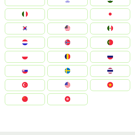
Indonesia
Israel
India
Italia
JA
Japan
South Korea
Malay
Mexico
Nederland
Norge
Portugal
Polska
România
Россия
Slovensko
Ruoŧŧa
ไทย
Türkiye
United States
Vietnam
中国
中國香港特別行政區