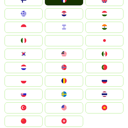
France
Suomi
United Kingdom
Greece
Hrvatska
Magyarország
Indonesia
Israel
India
Italia
JA
Japan
South Korea
Malay
Mexico
Nederland
Norge
Portugal
Polska
România
Россия
Slovensko
Ruoŧŧa
ไทย
Türkiye
United States
Vietnam
中国
中國香港特別行政區