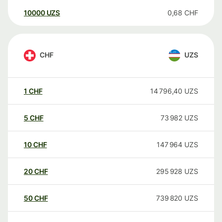
10000
UZS
0,68
CHF
CHF
UZS
1
CHF
14 796,40
UZS
5
CHF
73 982
UZS
10
CHF
147 964
UZS
20
CHF
295 928
UZS
50
CHF
739 820
UZS