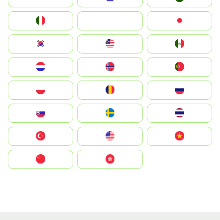
Italia
JA
Japan
South Korea
Malay
Mexico
Nederland
Norge
Portugal
Polska
România
Россия
Slovensko
Ruoŧŧa
ไทย
Türkiye
United States
Vietnam
中国
中國香港特別行政區