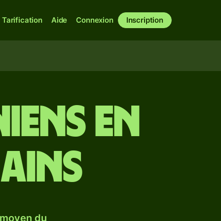
Tarification
Aide
Connexion
Inscription
niens en
ains
 moyen du