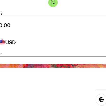
rs
USD