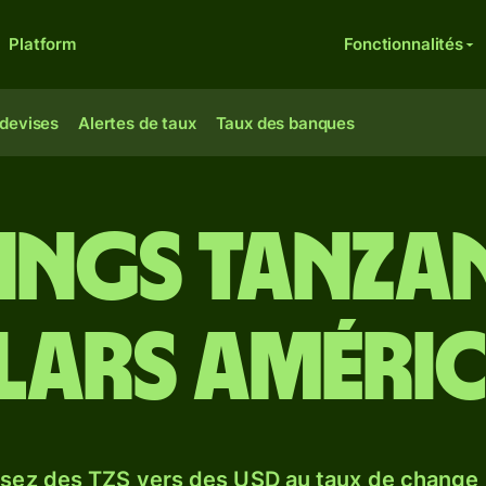
Platform
Fonctionnalités
 devises
Alertes de taux
Taux des banques
lings tanza
lars améric
sez des TZS vers des USD au taux de change