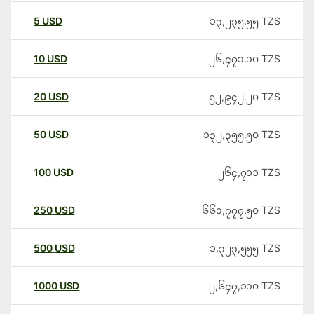
5
USD
၁၃,၂၃၅.၅၅
TZS
10
USD
၂၆,၄၇၁.၁၀
TZS
20
USD
၅၂,၉၄၂.၂၀
TZS
50
USD
၁၃၂,၃၅၅.၅၀
TZS
100
USD
၂၆၄,၇၁၁
TZS
250
USD
၆၆၁,၇၇၇.၅၀
TZS
500
USD
၁,၃၂၃,၅၅၅
TZS
1000
USD
၂,၆၄၇,၁၁၀
TZS