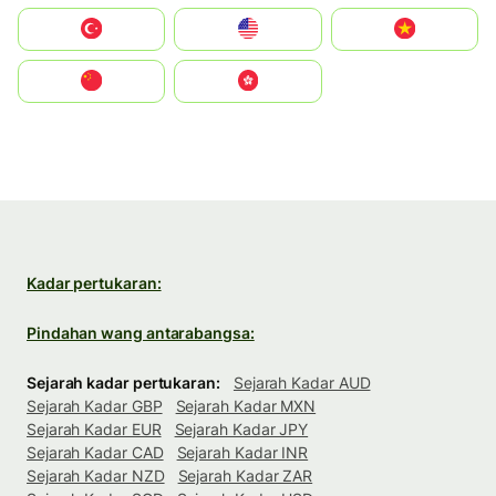
Türkiye
United States
Vietnam
中国
中國香港特別行政區
Kadar pertukaran:
Pindahan wang antarabangsa:
Sejarah kadar pertukaran:
Sejarah Kadar AUD
Sejarah Kadar GBP
Sejarah Kadar MXN
Sejarah Kadar EUR
Sejarah Kadar JPY
Sejarah Kadar CAD
Sejarah Kadar INR
Sejarah Kadar NZD
Sejarah Kadar ZAR