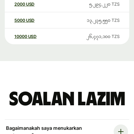
2000
USD
၅,၂၉၄,၂၂၀
TZS
5000
USD
၁၃,၂၃၅,၅၅၀
TZS
10000
USD
၂၆,၄၇၁,၁၀၀
TZS
Soalan Lazim
Bagaimanakah saya menukarkan