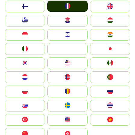
France
Suomi
United Kingdom
Greece
Hrvatska
Magyarország
Indonesia
Israel
India
Italia
JA
Japan
South Korea
Malay
Mexico
Nederland
Norge
Portugal
Polska
România
Россия
Slovensko
Ruoŧŧa
ไทย
Türkiye
United States
Vietnam
中国
中國香港特別行政區