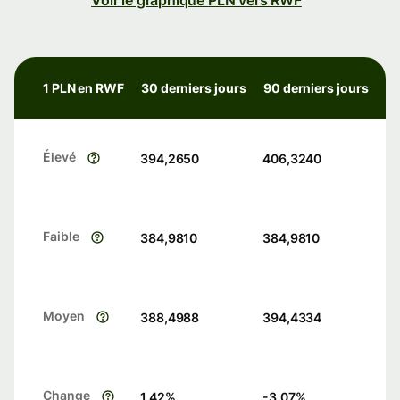
Voir le graphique PLN vers RWF
1 PLN en RWF
30 derniers jours
90 derniers jours
Élevé
394,2650
406,3240
Faible
384,9810
384,9810
Moyen
388,4988
394,4334
Change
1.42
%
-3.07
%