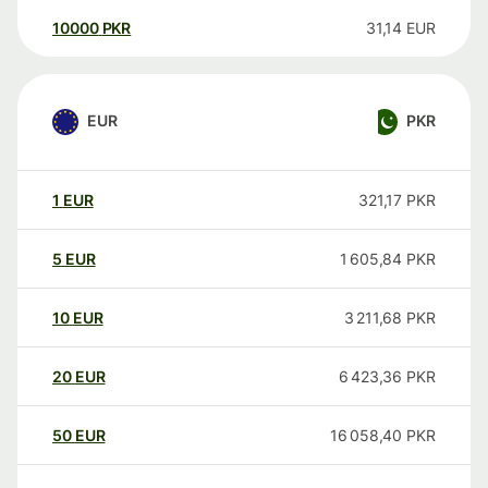
10000
PKR
31,14
EUR
EUR
PKR
1
EUR
321,17
PKR
5
EUR
1 605,84
PKR
10
EUR
3 211,68
PKR
20
EUR
6 423,36
PKR
50
EUR
16 058,40
PKR