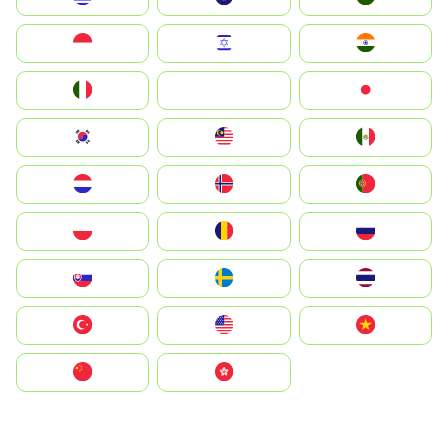
Indonesia
Israel
India
Italia
JA
Japan
South Korea
Malay
Mexico
Nederland
Norge
Portugal
Polska
România
Россия
Slovensko
Ruoŧŧa
ไทย
Türkiye
United States
Vietnam
中国
中國香港特別行政區