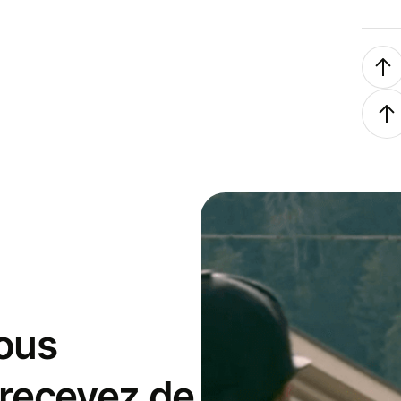
ous
 recevez de