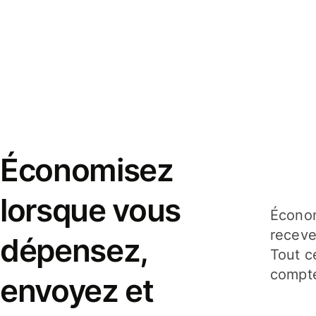
Économisez
lorsque vous
Économ
receve
dépensez,
Tout c
compte
envoyez et