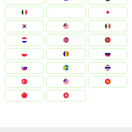
Italia
JA
Japan
South Korea
Malay
Mexico
Nederland
Norge
Portugal
Polska
România
Россия
Slovensko
Ruoŧŧa
ไทย
Türkiye
United States
Vietnam
中国
中國香港特別行政區