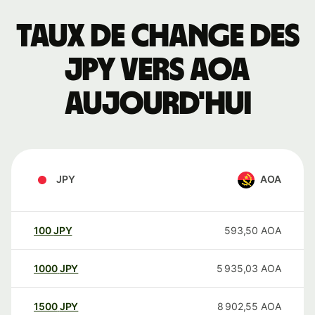
Taux de change des
JPY vers AOA
aujourd'hui
JPY
AOA
100
JPY
593,50
AOA
1000
JPY
5 935,03
AOA
1500
JPY
8 902,55
AOA