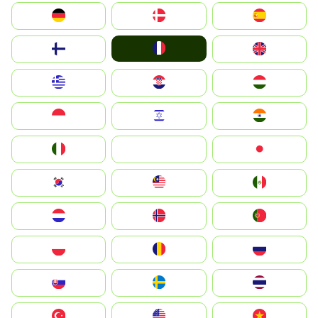
Deutschland
Denmark
España
France
Suomi
United Kingdom
Greece
Hrvatska
Magyarország
Indonesia
Israel
India
Italia
JA
Japan
South Korea
Malay
Mexico
Nederland
Norge
Portugal
Polska
România
Россия
Slovensko
Ruoŧŧa
ไทย
Türkiye
United States
Vietnam