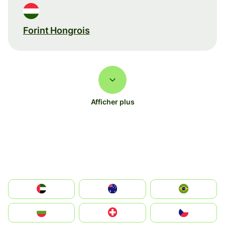
Forint Hongrois
Afficher plus
الإمارات العربية المتحدة
Australia
Brazil
България
Switzerland
Czechia