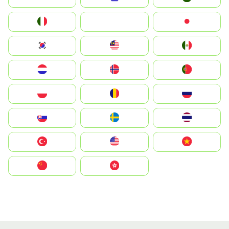
Italia
JA
Japan
South Korea
Malay
Mexico
Nederland
Norge
Portugal
Polska
România
Россия
Slovensko
Ruoŧŧa
ไทย
Türkiye
United States
Vietnam
中国
中國香港特別行政區