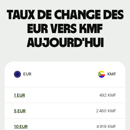
Taux de change des
EUR vers KMF
aujourd'hui
EUR
KMF
1
EUR
492
KMF
5
EUR
2 460
KMF
10
EUR
4 919
KMF