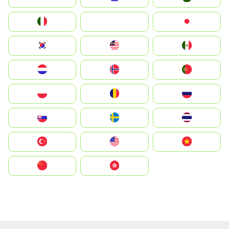
Italia
JA
Japan
South Korea
Malay
Mexico
Nederland
Norge
Portugal
Polska
România
Россия
Slovensko
Ruoŧŧa
ไทย
Türkiye
United States
Vietnam
中国
中國香港特別行政區