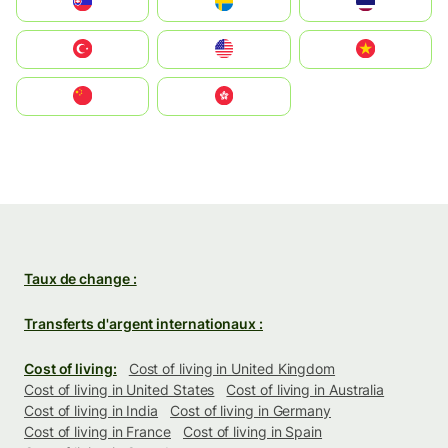
Slovensko
Ruoŧŧa
ไทย
Türkiye
United States
Vietnam
中国
中國香港特別行政區
Taux de change :
Transferts d'argent internationaux :
Cost of living:
Cost of living in United Kingdom
Cost of living in United States
Cost of living in Australia
Cost of living in India
Cost of living in Germany
Cost of living in France
Cost of living in Spain