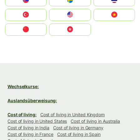
Slovensko
Ruoŧŧa
ไทย
Türkiye
United States
Vietnam
中国
中國香港特別行政區
Wechselkurse:
Auslandsüberweisung:
Cost of living:
Cost of living in United Kingdom
Cost of living in United States
Cost of living in Australia
Cost of living in India
Cost of living in Germany
Cost of living in France
Cost of living in Spain