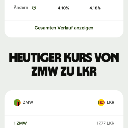
Ändern
-4.10
%
4.18
%
Gesamten Verlauf anzeigen
Heutiger Kurs von
ZMW zu LKR
ZMW
LKR
1
ZMW
17,77
LKR