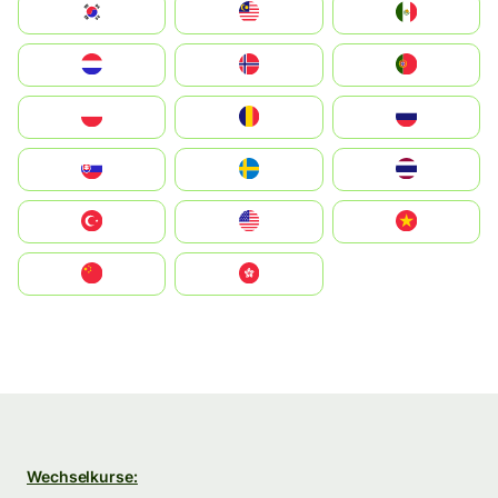
South Korea
Malay
Mexico
Nederland
Norge
Portugal
Polska
România
Россия
Slovensko
Ruoŧŧa
ไทย
Türkiye
United States
Vietnam
中国
中國香港特別行政區
Wechselkurse: