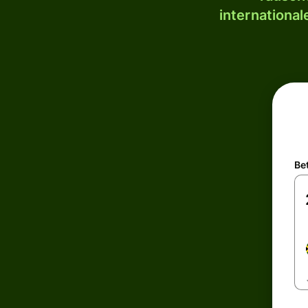
internationa
Be