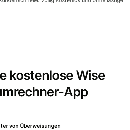
undenschnelle. Völlig kostenlos und ohne lästige
e kostenlose Wise
umrechner-App
eter von Überweisungen