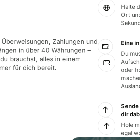
Halte 
Ort und
Sekund
i Überweisungen, Zahlungen und
Eine i
ängen in über 40 Währungen –
Du mus
 du brauchst, alles in einem
Aufsch
mer für dich bereit.
oder h
machen
Ausland
Sende 
dir da
Hole m
egal w