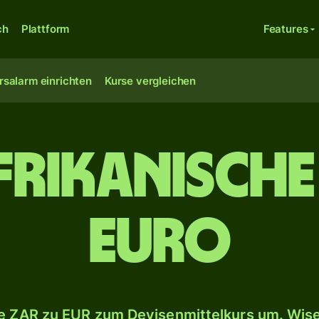
ch
Plattform
Features
rsalarm einrichten
Kurse vergleichen
frikanische
Euro
 ZAR zu EUR zum Devisenmittelkurs um. Wise