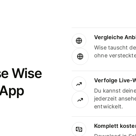
Vergleiche Anb
Wise tauscht d
ohne versteckt
se Wise
Verfolge Live-
-App
Du kannst dein
jederzeit anseh
entwickelt.
Komplett koste