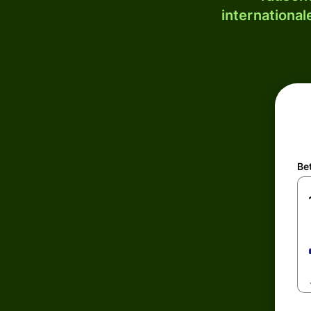
internationa
Be