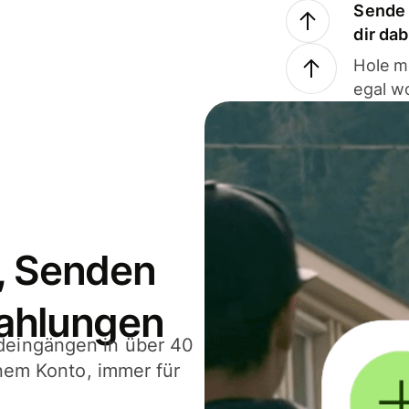
Sende 
dir da
Hole m
egal w
, Senden
ahlungen
deingängen in über 40
inem Konto, immer für