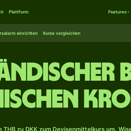
ch
Plattform
Features
rsalarm einrichten
Kurse vergleichen
ländischer 
ischen Kr
 THB zu DKK zum Devisenmittelkurs um. Wise