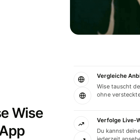
Vergleiche Anb
Wise tauscht d
ohne versteckt
se Wise
Verfolge Live-
-App
Du kannst dein
jederzeit anseh