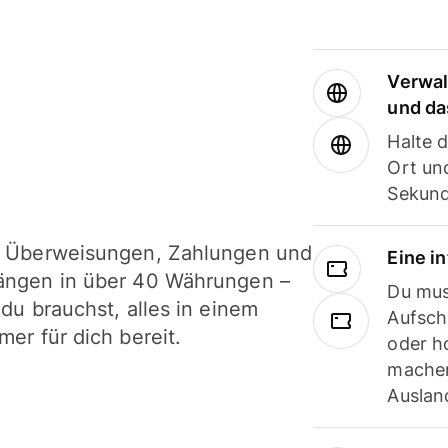
Verwal
und da
Halte 
Ort und
Sekund
i Überweisungen, Zahlungen und
Eine i
ängen in über 40 Währungen –
Du mus
 du brauchst, alles in einem
Aufsch
mer für dich bereit.
oder h
machen
Ausland