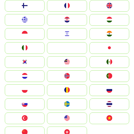
Suomi
France
United Kingdom
Greece
Hrvatska
Magyarország
Indonesia
Israel
India
Italia
JA
Japan
South Korea
Malay
Mexico
Nederland
Norge
Portugal
Polska
România
Россия
Slovensko
Ruoŧŧa
ไทย
Türkiye
United States
Vietnam
中国
中國香港特別行政區