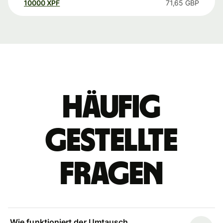
10000
XPF
71,65
GBP
Häufig
gestellte
Fragen
Wie funktioniert der Umtausch