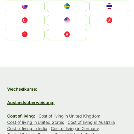
Slovensko
Ruoŧŧa
ไทย
Türkiye
United States
Vietnam
中国
中國香港特別行政區
Wechselkurse:
Auslandsüberweisung:
Cost of living:
Cost of living in United Kingdom
Cost of living in United States
Cost of living in Australia
Cost of living in India
Cost of living in Germany