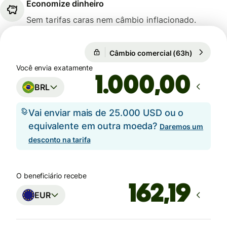
Economize dinheiro
Sem tarifas caras nem câmbio inflacionado.
Câmbio comercial (63h)
1 EUR = 5
Câmbio comercial (63h)
Você envia exatamente
,00
BRL
Vai enviar mais de 25.000 USD ou o
equivalente em outra moeda?
Daremos um
desconto na tarifa
O beneficiário recebe
EUR