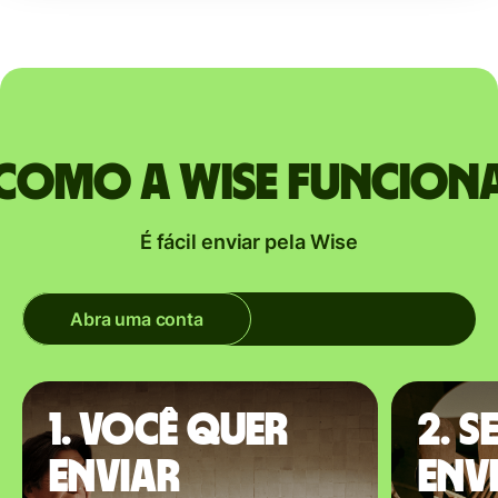
Como a Wise funcion
É fácil enviar pela Wise
Abra uma conta
1. Você quer
2. S
enviar
envi