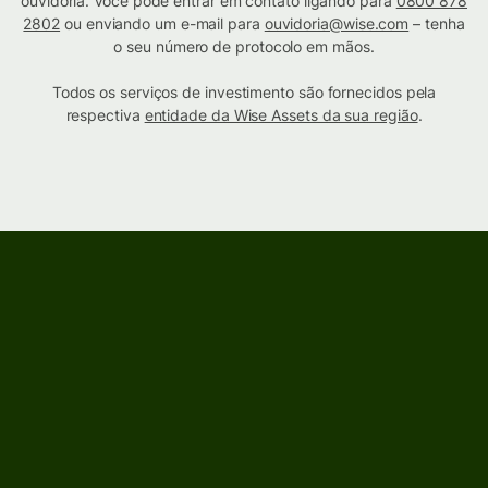
ouvidoria. Você pode entrar em contato ligando para
0800 878
2802
ou enviando um e-mail para
ouvidoria@wise.com
– tenha
o seu número de protocolo em mãos.
Todos os serviços de investimento são fornecidos pela
respectiva
entidade da Wise Assets da sua região
.